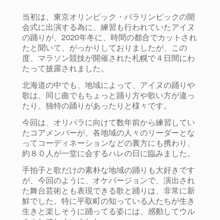
当初は、東京オリンピック・パラリンピックの開
会式に出演する為に、練習も行われていたアイヌ
の踊りが、2020年冬に、時間の都合でカットされ
たと聞いて、がっかりしておりましたが、この
度、マラソン競技が開催された札幌で４日間にわ
たって披露されました。
北海道の中でも、地域によって、アイヌの踊りや
歌は、同じ曲でもちょっと踊り方や歌い方が違っ
たり、独特の踊りがあったりと様々です。
今回は、オリパラに向けて数年前から練習してい
た
コアメンバーが、各地域の人々のリーダーとな
ってコーディネーションなどの裏方にも携わり、
約８０人が一堂に会するハレの日に臨みました。
手拍子と歌だけの素朴な地域の踊りも大好きです
が、今回のように、オケバージョンで、演出され
た舞台芸術とも表現できる歌と踊りは、非常に新
鮮でした。特に平取町の知っている人たちが生き
生きと楽しそうに踊ってる姿には、感動してウル