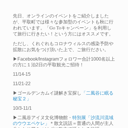
先日、オンラインのイベントをご紹介しました
が、平取町では様々な参加型のイベントも秋に行
われています。
「Go Toキャンペーン」を利用し
て旅行に行きたい！という方にはオススメです。
ただし、くれぐれもコロナウィルスの感染予防や
拡散にお気をつけ頂いた上で、ご旅行ださい。
▶︎Facebook/Instagramフォロワー合計1000名以上
の方に１泊2日の平取観光ご招待！
11/14-15
11/21-22
▶︎ゴールデンカムイ謎解き宝探し
「二風谷に眠る
秘宝２」
10/3-11/1
▶︎二風谷アイヌ文化博物館・
特別展「沙流川流域
のウウエペケレ」
＊散文説話＝普通の人間が主人