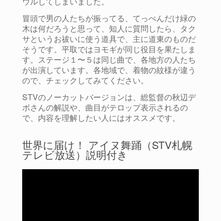
ウルしてしまいました。
冒頭で男の人たちが振ってる、てっぺんだけ緑の
木は何だろうと思って、知人に質問したら、タク
サというお祓いに使う道具で、主に道東のものだ
そうです。平取ではヨモギが同じ役目を果たしま
す。ステージ１〜５は同じ曲で、各地方の人たち
が出演しています。
各地域で、着物の紋様が違う
ので、チェックしてみてください。
STVのノーカットバージョンは、総監督の秋辺デ
ボさんの解説や、曲目がテロップ表示されるの
で、内容を理解したい人にはオススメです。
世界に届け！ アイヌ舞踊（STV札幌
テレビ放送）説明付き