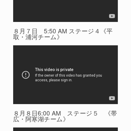
８月７日 5:50 AM ステージ４《平
取・浦河チーム》
８月８日6:00 AM ステージ５ 《帯
広・阿寒湖チーム》