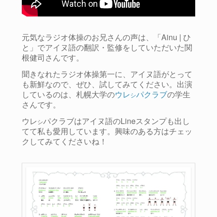
元気なラジオ体操のお兄さんの声は、「Ainu | ひ
と」でアイヌ語の翻訳・監修をしていただいた関
根健司さんです。
聞きなれたラジオ体操第一に、アイヌ語がとって
も新鮮なので、ぜひ、試してみてください。出演
しているのは、札幌大学の
ウレ
パクラブ
の学生
シ
さんです。
ウレ
パクラブはアイヌ語のLineスタンプも出し
シ
てて私も愛用しています。興味のある方はチェッ
クしてみてくださいね！