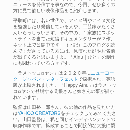
ニュースを発信する事なので、
今回、ぜひ多くの
方に見て欲しい映像作品をご紹介します。
平取町には、若い世代で、アイヌ語やアイヌ文化
を勉強したり発信している人や、工芸家がたくさ
んいらっしゃいます。
その中の、１家族にスポッ
トライトを当てた短編ドキュメンタリーが２作、
ネット上で公開中です。（下記）このブログを読
んでくださっている方には、見慣れた顔やお名前
が出てくると思いますよ。「Ainu｜ひと」の制作
にも関わっている方々です。
「ラメトッコ
ヤン」は２０２０年に
ニューヨー
ロ
ク・ジャパン・シネ・フェスト
で採択され、英語
版が上映されました。「Happy Ainu」はラメトッ
コ
ヤンで登場する関根さんと娘さんの事が描か
ロ
れています。
監督は山田裕一郎さん。彼の他の作品を見たい方
は
YAHOO CREATORS
をチェックしてみてくださ
い。山田監督は、私と同じインディペンデントの
映像作家です。拡散することで間接的な支援に繋