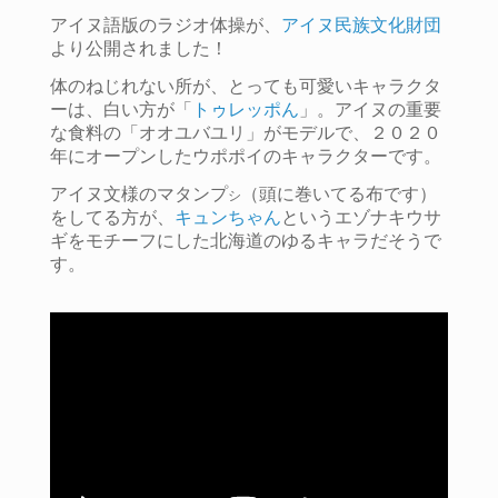
アイヌ語版のラジオ体操が、
アイヌ民族文化財団
より公開されました！
体のねじれない所が、とっても可愛いキャラクタ
ーは、白い方が「
トゥレッポん
」。アイヌの重要
な食料の「オオユバユリ」がモデルで、２０２０
年にオープンしたウポポイのキャラクターです。
アイヌ文様のマタンプ
（頭に巻いてる布です）
シ
をしてる方が、
キュンちゃん
というエゾナキウサ
ギをモチーフにした北海道のゆるキャラだそうで
す。