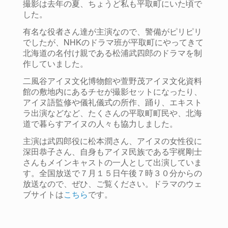
撮影は去年の夏、ちょうど私も平取町にいた頃で
した。
有名な役者さん達が主演なので、警備がピリピリ
でしたが、NHKのドラマ班が平取町にやってきて
北海道の名付け親である松浦武四郎のドラマを制
作していました。
二風谷アイヌ文化博物館や萱野茂アイヌ文化資料
館の敷地内にあるチセが撮影セットになったり、
アイヌ語監修や儀礼儀式の所作、踊り、エキスト
ラ出演などなど、たくさんの平取町町民や、北海
道で暮らすアイヌの人々も協力しました。
主演は武四郎役に松本潤さん、アイヌの女性役に
深田恭子さん、自身もアイヌ民族である宇梶剛士
さんもメインキャストの一人として出演していま
す。全国放送で７月１５日午後７時３０分からの
放送なので、ぜひ、ご覧ください。
ドラマのウェ
ブサイトは
こちら
です。