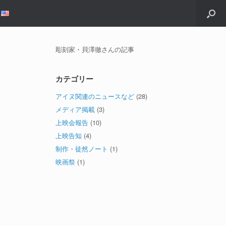
彫刻家・貝澤徹さんの記事
カテゴリー
アイヌ関連のニュースなど
(28)
メディア掲載
(3)
上映会報告
(10)
上映告知
(4)
制作・徒然ノート
(1)
映画祭
(1)