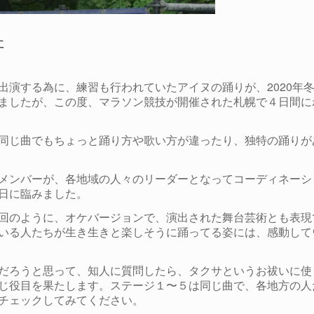
た
出演する為に、練習も行われていたアイヌの踊りが、2020年
ましたが、この度、マラソン競技が開催された札幌で４日間に
同じ曲でもちょっと踊り方や歌い方が違ったり、独特の踊りが
メンバーが、各地域の人々のリーダーとなってコーディネーシ
日に臨みました。
回のように、オケバージョンで、演出された舞台芸術とも表現
いる人たちが生き生きと楽しそうに踊ってる姿には、感動して
だろうと思って、知人に質問したら、タクサというお祓いに使
じ役目を果たします。ステージ１〜５は同じ曲で、各地方の人
チェックしてみてください。