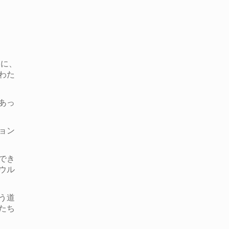
冬に、
わた
あっ
ョン
でき
ウル
う道
たち