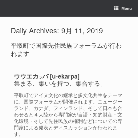
Menu
Daily Archives:
9月 11, 2019
平取町で国際先住民族フォーラムが行わ
れます
ウウエカ
パ [u-ekarpa]
ラ
集まる、集いを持つ、集合する。
平取町でアイヌ文化の継承と多文化共生をテーマ
に、国際フォーラムが開催されます。ニュージー
ランド、カナダ、フィンランド、そして日本も合
わせると４大陸から専門家が言語・知的財産・文
化環境・そして先住民族の権利などについての専
門家による発表とディスカッションが行われま
す。