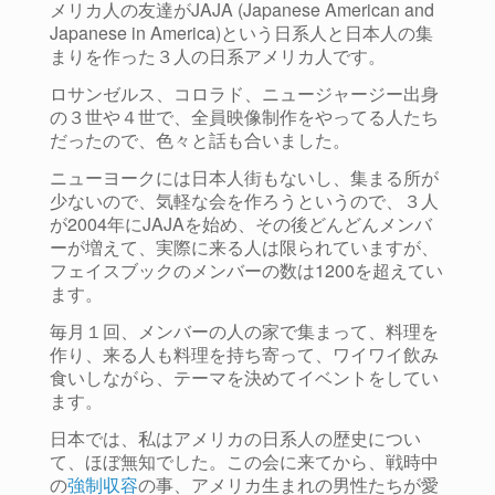
メリカ人の友達がJAJA (Japanese American and
Japanese in America)という日系人と日本人の集
まりを作った３人の日系アメリカ人です。
ロサンゼルス、コロラド、ニュージャージー出身
の３世や４世で、全員映像制作をやってる人たち
だったので、色々と話も合いました。
ニューヨークには日本人街もないし、集まる所が
少ないので、気軽な会を作ろうというので、３人
が2004年にJAJAを始め、その後どんどんメンバ
ーが増えて、実際に来る人は限られていますが、
フェイスブックのメンバーの数は1200を超えてい
ます。
毎月１回、メンバーの人の家で集まって、料理を
作り、来る人も料理を持ち寄って、ワイワイ飲み
食いしながら、テーマを決めてイベントをしてい
ます。
日本では、私はアメリカの日系人の歴史につい
て、ほぼ無知でした。この会に来てから、戦時中
の
強制収容
の事、アメリカ生まれの男性たちが愛