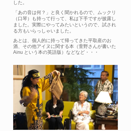
した。
「あの音は何？」と良く聞かれるので、ムックリ
（口琴）も持って行って、私は下手ですが披露し
ました。実際にやってみたいというので、試され
る方もいらっしゃいました。
あとは、個人的に持って帰ってきた平取産のお
酒、その他アイヌに関する本（萱野さんが書いた
Ainu という本の英語版）などなど・・・
アイヌ