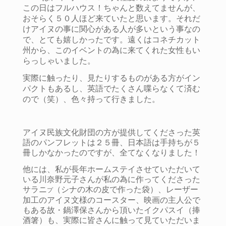
この日はフルハウス！ちゃんと数えてませんが、
おそらく５０人ほど来ていたと思います。それだ
けアイヌの事に関心がある人が多いという事なの
で、とても嬉しかったです。遠くはコネチカット
州から、このイベントの為に来てくれた女性もい
らっしゃいました。
実際に触ったり、見たりするものがある方がイン
パクトもあるし、英語でたくさん喋らなくて済む
ので（笑）、色々持って行きました。
アイヌ民族文化財団の方が提供してくださった英
語のパンフレットは２５冊、日本語は手持ちが５
冊しかなかったのですが、全てなくなりました！
他には、私が長年ホームステイさせていただいて
いる川奈野元子さんが私の為に作ってくださった
サラニ
（シナの木の皮で作った袋）、レーザー
プ
加工のアイヌ文様のコースター、映画の主人公で
もある故・鍋澤保さんから頂いたイクパスイ（捧
酒箸）も、実際に皆さんに触って見ていただいま