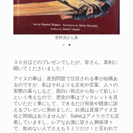
な造字！
平取町
萱野茂さん著
３０分ほどのプレゼンでしたが、皆さん、真剣に
聞いてくださいました！
アイヌの事は、差別問題で注目される事が結構あ
るのですが、私はそれよりも文化や言葉、人々の
実際の暮らしなど、面白い視点から知って欲しい
という考えなので、歴史の事はブックレットを見
ていただく事にして、できるだけ視覚や聴覚に訴
えるプレゼンに努めました。お酒は直接アイヌ文
化と関係はありませんが、Sakeはアメリカでも定
着していますし、レアなお酒に皆さん興味津々
で、飲めない人でさえも５ミリだけ！と言われて