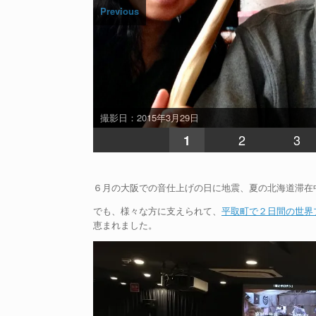
Previous
撮影日：2015年3月29日
2
3
1
６月の大阪での音仕上げの日に地震、夏の北海道滞在
でも、様々な方に支えられて、
平取町で２日間の世界
恵まれました。