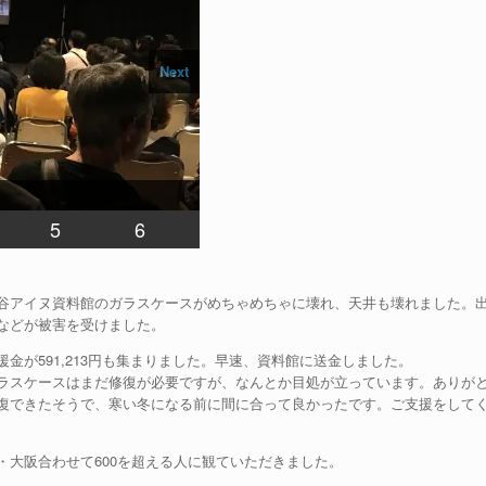
Next
。
5
6
谷アイヌ資料館のガラスケースがめちゃめちゃに壊れ、天井も壊れました。
などが被害を受けました。
金が591,213円も集まりました。早速、資料館に送金しました。
ラスケースはまだ修復が必要ですが、なんとか目処が立っています。ありが
復できたそうで、寒い冬になる前に間に合って良かったです。ご支援をして
大阪合わせて600を超える人に観ていただきました。