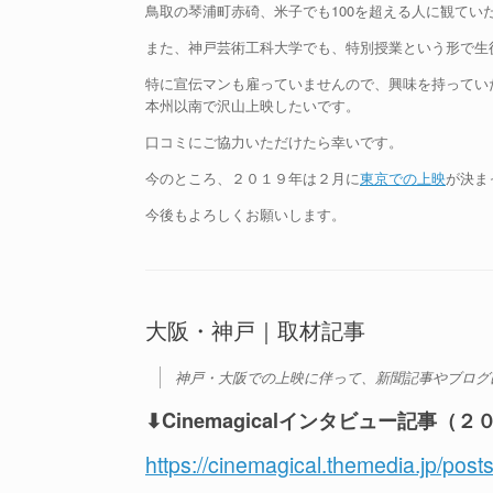
鳥取の琴浦町赤碕、米子でも100を超える人に観てい
また、神戸芸術工科大学でも、特別授業という形で生
特に宣伝マンも雇っていませんので、興味を持ってい
本州以南で沢山上映したいです。
口コミにご協力いただけたら幸いです。
今のところ、２０１９年は２月に
東京での上映
が決ま
今後もよろしくお願いします。
大阪・神戸｜取材記事
神戸・大阪での上映に伴って、新聞記事やブログ
⬇︎
Cinemagicalインタビュー記事（
https://cinemagical.themedia.jp/pos