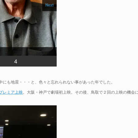
Next
4
中にも地震・・・と、色々と忘れられない事があった年でした。
プレミア上映
。大阪・神戸で劇場初上映。その後、鳥取で２回の上映の機会