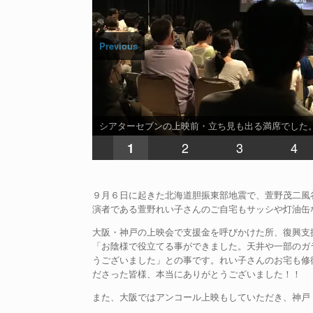
Previous
シアターセブンの上映前・立ち見も出る満席でした
2
3
4
1
９月６日に起きた北海道胆振東部地震で、萱野茂二風
演者である萱野れい子さんのご自宅もサッシや灯油缶
大阪・神戸の上映会で支援金を呼びかけた所、復興支援
「お陰様で役立てる事ができました。天井や一部のガ
うございました」との事です。れい子さんのお宅も修
ださった皆様、本当にありがとうございました！！
また、大阪ではアンコール上映もしていただき、神戸・